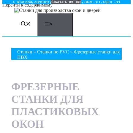
Cтанки
г. Москва, Ленинградское ш., д.22, пом. 3/1, офис 5И
для производства окон и дверей
из алюминия и ПВХ
Заказать звонок
Перейти к содержимому
МЕНЮ
Станки
»
Станки по PVC
»
Фрезерные станки для
ПВХ
ФРЕЗЕРНЫЕ
СТАНКИ ДЛЯ
ПЛАСТИКОВЫХ
ОКОН